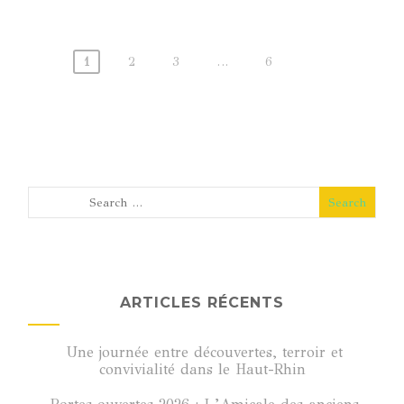
1
2
3
…
6
Pagination
des
publications
ARTICLES RÉCENTS
Une journée entre découvertes, terroir et
convivialité dans le Haut-Rhin