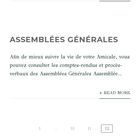
ASSEMBLÉES GÉNÉRALES
Afin de mieux suivre la vie de votre Amicale, vous
pouvez consulter les comptes-rendus et procès-
verbaux des Assemblées Générales Assemblée...
+ READ MORE
1
…
10
11
12
Pagination